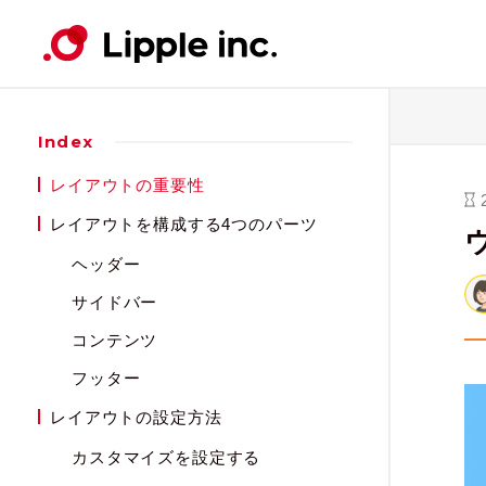
Index
Contents
Works
Service
Company
News・Event
ウェ
ウェ
ウェ
Lip
ニュ
レイアウトの重要性
コンテンツ
事例紹介
サービス
会社案内
ニュース・イベント
コン
コン
レイアウトを構成する4つのパーツ
ヘッダー
サイドバー
コンテンツ
フッター
レイアウトの設定方法
カスタマイズを設定する