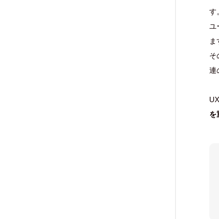
す
ユ
ま
そ
連
U
を