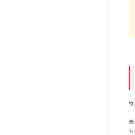
ウ
例
ら