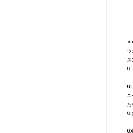
さ
ウ
ス
U
UI
ユ
た
U
U