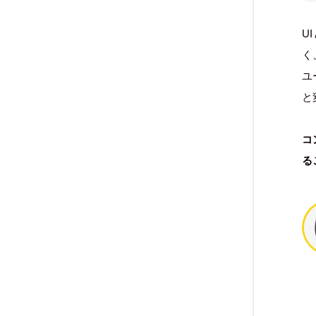
U
く
ユ
と
コ
る