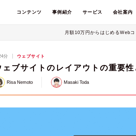
コンテンツ
事例紹介
サービス
会社案内
月額10万円からはじめるWeb
ブサイト
ブサイト制作
ブサイト制作
pleについて
ース
システム
システム開発
システム開発
会社概要
イベント
24分
ウェブサイト
テンツマーケティング
テンツマーケティング
Webコンサルティング
Webコンサルティング
ウェブサイトのレイアウトの重要性
Risa Nemoto
Masaki Toda