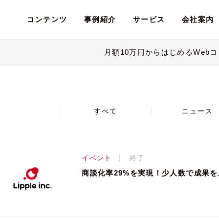
コンテンツ
事例紹介
サービス
会社案内
月額10万円からはじめるWeb
ブサイト
ブサイト制作
ブサイト制作
pleについて
ース
システム
システム開発
システム開発
会社概要
イベント
テンツマーケティング
テンツマーケティング
Webコンサルティング
Webコンサルティング
すべて
ニュース
イベント
終了
商談化率29%を実現！少人数で成果