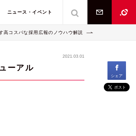
ニュース・イベント
ご相談・お問い合
Lipp
す高コスパな採用広報のノウハウ解説
イシュー
インハウス支援教育
インハウス支援教育
メンバー一覧
2021.03.01
経営・事業コンサルティング
経営・事業コンサルティング
ューアル
シェア