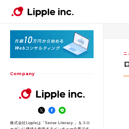
Contents
Works
Service
Company
News・Event
ウェ
ウェ
ウェ
Lip
ニュ
コンテンツ
事例紹介
サービス
会社案内
ニュース・イベント
ニ
コン
コン
Company
株式会社Lippleは「Sense Literacy.」をスロ
ーガンに価値を創造するベンチャー企業です。