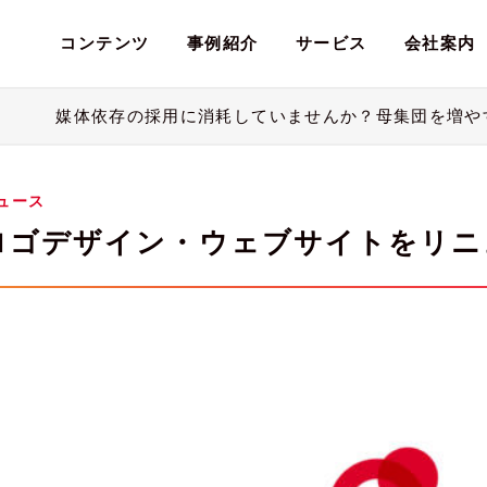
コンテンツ
事例紹介
サービス
会社案内
媒体依存の採用に消耗していませんか？母集団を増や
ブサイト
ブサイト制作
ブサイト制作
pleについて
ース
システム
システム開発
システム開発
会社概要
イベント
ュース
テンツマーケティング
テンツマーケティング
Webコンサルティング
Webコンサルティング
ロゴデザイン・ウェブサイトをリニ