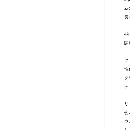
ム
長
4
開
ク
性
ク
デ
リ
会
ウ
し